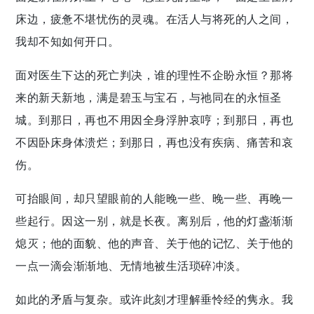
床边，疲惫不堪忧伤的灵魂。在活人与将死的人之间，
我却不知如何开口。
面对医生下达的死亡判决，谁的理性不企盼永恒？那将
来的新天新地，满是碧玉与宝石，与祂同在的永恒圣
城。到那日，再也不用因全身浮肿哀哼；到那日，再也
不因卧床身体溃烂；到那日，再也没有疾病、痛苦和哀
伤。
可抬眼间，却只望眼前的人能晚一些、晚一些、再晚一
些起行。因这一别，就是长夜。离别后，他的灯盏渐渐
熄灭；他的面貌、他的声音、关于他的记忆、关于他的
一点一滴会渐渐地、无情地被生活琐碎冲淡。
如此的矛盾与复杂。或许此刻才理解垂怜经的隽永。我