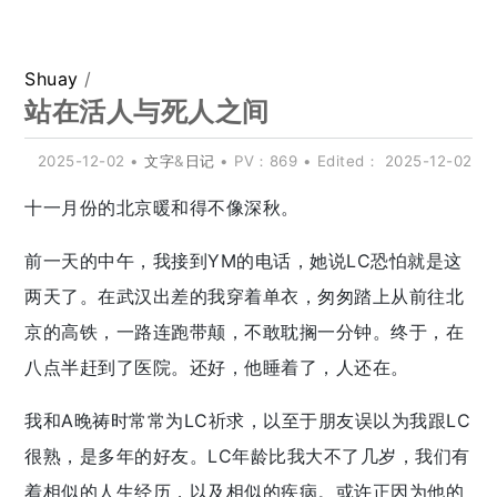
Shuay
/
站在活人与死人之间
2025-12-02
•
文字
&
日记
• PV：869
• Edited：
2025-12-02
十一月份的北京暖和得不像深秋。
前一天的中午，我接到YM的电话，她说LC恐怕就是这
两天了。在武汉出差的我穿着单衣，匆匆踏上从前往北
京的高铁，一路连跑带颠，不敢耽搁一分钟。终于，在
八点半赶到了医院。还好，他睡着了，人还在。
我和A晚祷时常常为LC祈求，以至于朋友误以为我跟LC
很熟，是多年的好友。LC年龄比我大不了几岁，我们有
着相似的人生经历，以及相似的疾病。或许正因为他的