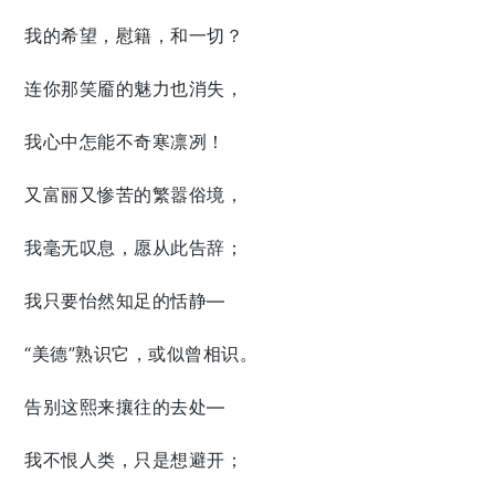
我的希望，慰籍，和一切？
连你那笑靥的魅力也消失，
我心中怎能不奇寒凛冽！
又富丽又惨苦的繁嚣俗境，
我毫无叹息，愿从此告辞；
我只要怡然知足的恬静—
“美德”熟识它，或似曾相识。
告别这熙来攘往的去处—
我不恨人类，只是想避开；