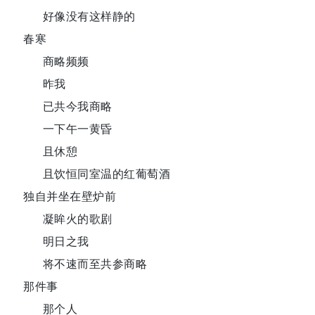
好像没有这样静的
春寒
商略频频
昨我
已共今我商略
一下午一黄昏
且休憩
且饮恒同室温的红葡萄酒
独自并坐在壁炉前
凝眸火的歌剧
明日之我
将不速而至共参商略
那件事
那个人