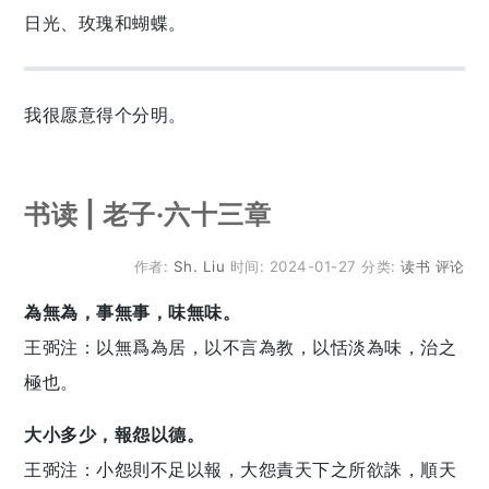
日光、玫瑰和蝴蝶。
我很愿意得个分明。
书读 | 老子·六十三章
作者:
Sh. Liu
时间:
2024-01-27
分类:
读书
评论
為無為，事無事，味無味。
王弼注：以無爲為居，以不言為教，以恬淡為味，治之
極也。
大小多少，報怨以德。
王弼注：小怨則不足以報，大怨責天下之所欲誅，順天