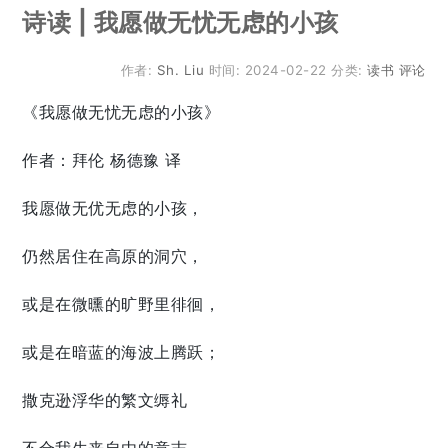
诗读 | 我愿做无忧无虑的小孩
作者:
Sh. Liu
时间:
2024-02-22
分类:
读书
评论
《我愿做无忧无虑的小孩》
作者：拜伦 杨德豫 译
我愿做无优无虑的小孩，
仍然居住在高原的洞穴，
或是在微曛的旷野里徘徊，
或是在暗蓝的海波上腾跃；
撒克逊浮华的繁文缛礼
不合我生来自由的意志，