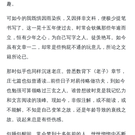
趣。
可如今的我既惧因雨染疾，又因择非文科，便极少提笔
书写了。这一晃十五年便过去。时常会钦佩那些年逾而
立，恒有少年之心，为自己写字之人。徒羡艳耳。如今
虽有文章一二，却常是些狗屁不通的玩意儿，所论之文
籍所论已。
那时似乎也同样沉迷老庄。曾悉数背下《老子》章节，
庄七篇也似曾通读…前些日子对易传略做功夫，到如今
也勉强可算领略过三玄之人。谁曾想彼时竟是我记忆力
和文言阅读的顶峰。现如今，非假注解，或不能读，或
不能解。不知是自己变笨之故，还是年龄导致的衰残之
故。说起来总是有些伤感。
似睡似醒间，常会梦到十多年前的人，恍恍惚惚中不断