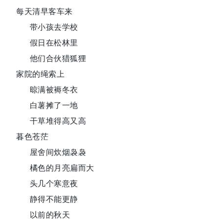
每天清早客车来
带小孩去学校
假日在松林里
他们合伙猎狐狸
家院的绳索上
晾满被褥冬衣
白薯摊了一地
干草堆得高又高
暮色苍茫
屋舍间炊烟袅袅
橘色的月亮扁而大
头几个寒意夜
静得不能更静
以前的秋天