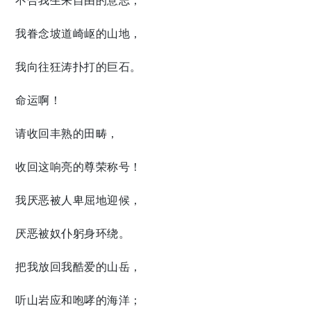
我眷念坡道崎岖的山地，
我向往狂涛扑打的巨石。
命运啊！
请收回丰熟的田畴，
收回这响亮的尊荣称号！
我厌恶被人卑屈地迎候，
厌恶被奴仆躬身环绕。
把我放回我酷爱的山岳，
听山岩应和咆哮的海洋；