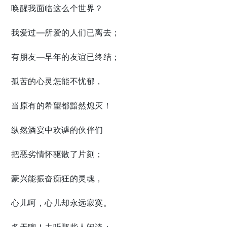
唤醒我面临这么个世界？
我爱过—所爱的人们已离去；
有朋友—早年的友谊已终结；
孤苦的心灵怎能不忧郁，
当原有的希望都黯然熄灭！
纵然酒宴中欢谑的伙伴们
把恶劣情怀驱散了片刻；
豪兴能振奋痴狂的灵魂，
心儿呵，心儿却永远寂寞。
多无聊！去听那些人闲谈：