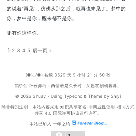
的说着“再见”，仿佛从那之后，就再也未见了。梦中的
你，梦中是你，醒来都不是你。
哪有你这样你。
1
2
3
4
5
后一页 »
(●'◡'●) 被续 3629 天 9 小时 21 分 51 秒
鹊桥仙·纤云弄巧：两情若是久长时，又岂在朝朝暮暮。
© 2026
Shuay
- Using
Typecho
&
Theme
by
Shiyi
除非特别注明，本站内容采用
知识共享署名-非商业性使用-相同方式
共享 4.0 国际许可协议
进行许可。
本站已加入
十年之约
1