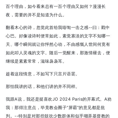
百个理由，如今看来总有一百个理由又如何？漫漫长
夜，需要的并不是知道为什么。
翻看木心的诗，忽觉此首给我嘭訇一击之感--曰：戳中
心巴。好像读诗时便常如此，素觉寡淡的文字不知哪一
天、哪个瞬间就让你怦然心动，不由感慨人世间何竟有
如此叩人灵魂的文字。随后一觉醒来，那激情褪去，便
继续是素素常常，滋味袅袅耳。
趁着这段情意，不如写下只言片语罢。
那怕我讲的话，和他们讲的并不同样。
我跟A说，我还是挺喜欢JO 2024 Paris的开幕式。A劝
我：那得注意点，毕竟教会圈子“屏霸”的意见都是批
判。--特别是对那些鼓吹少数群体和似乎嘲弄基督教的