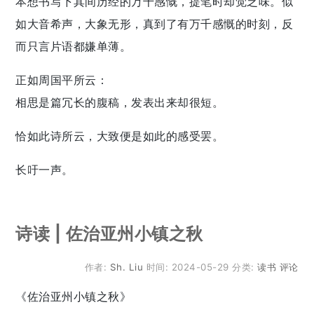
本想书写下其间历经的万千感慨，提笔时却觉乏味。似
如大音希声，大象无形，真到了有万千感慨的时刻，反
而只言片语都嫌单薄。
正如周国平所云：
相思是篇冗长的腹稿，发表出来却很短。
恰如此诗所云，大致便是如此的感受罢。
长吁一声。
诗读 | 佐治亚州小镇之秋
作者:
Sh. Liu
时间:
2024-05-29
分类:
读书
评论
《佐治亚州小镇之秋》